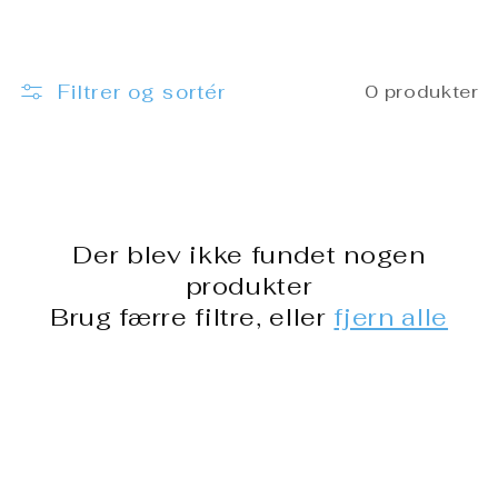
o
l
Filtrer og sortér
0 produkter
l
e
k
t
Der blev ikke fundet nogen
produkter
i
Brug færre filtre, eller
fjern alle
o
n
: