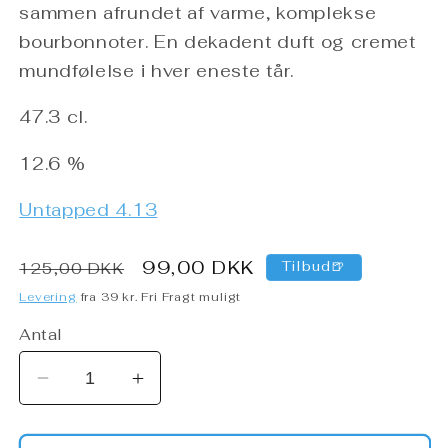
sammen afrundet af varme, komplekse
bourbonnoter. En dekadent duft og cremet
mundfølelse i hver eneste tår.
47.3 cl.
12.6 %
Untapped 4.13
Normalpris
Udsalgspris
99,00 DKK
Tilbud🍺
125,00 DKK
Levering
fra 39 kr. Fri Fragt muligt
Antal
Reducer
Øg
antallet
antallet
for
for