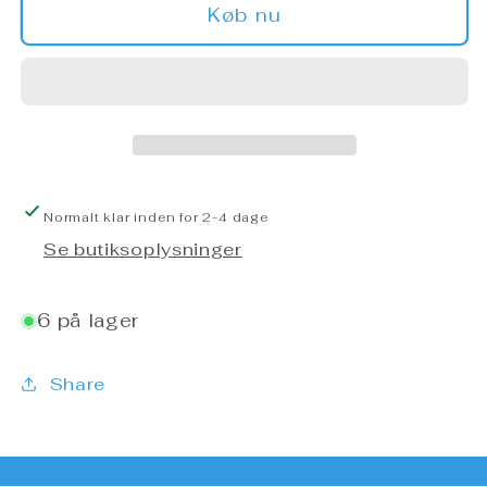
AleSmith
AleSmith
Køb nu
-
-
BA
BA
Speedway
Speedway
Stout:
Stout:
Coffee
Coffee
Cake
Cake
-
-
Normalt klar inden for 2-4 dage
BBA
BBA
Imp.
Imp.
Se butiksoplysninger
Stout
Stout
6 på lager
Share