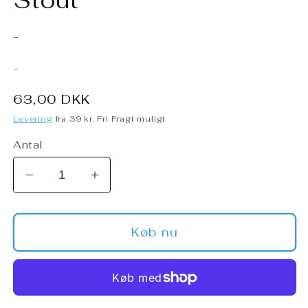
Stout
-
-
Normalpris
63,00 DKK
Levering
fra 39 kr. Fri Fragt muligt
Antal
Reducer
Øg
antallet
antallet
for
for
AleSmith
AleSmith
Køb nu
-
-
Speedway
Speedway
Stout
Stout