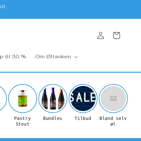
KR.
Log
Kurv
ind
p til 30 %
Om Øltanken
y
Pastry
Bundles
Tilbud
Bland selv
Stout
øl