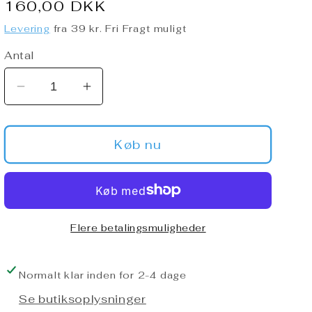
Normalpris
160,00 DKK
Levering
fra 39 kr. Fri Fragt muligt
Antal
Reducer
Øg
antallet
antallet
for
for
Goose
Goose
Køb nu
Island
Island
Beer
Beer
Co.
Co.
-
-
Bourbon
Bourbon
Flere betalingsmuligheder
County
County
Brand
Brand
Normalt klar inden for 2-4 dage
Stout
Stout
(2024)
(2024)
Se butiksoplysninger