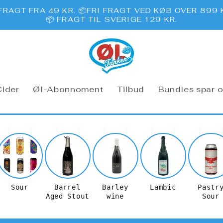
FRAGT FRA 49 KR. 📦FRI FRAGT VED KØB OVER 899 
📦 FRAGT TIL SVERIGE 129 KR.
Cider
Øl-Abonnoment
Tilbud
Bundles spar o
Sour
Barrel
Barley
Lambic
Pastr
Aged Stout
wine
Sour