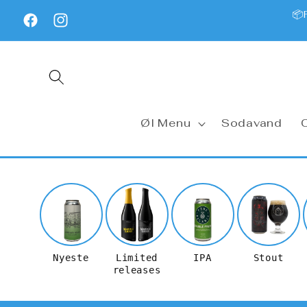
Gå til
📦
indhold
Facebook
Instagram
Untapped
Øl Menu
Sodavand
Nyeste
Limited
IPA
Stout
releases